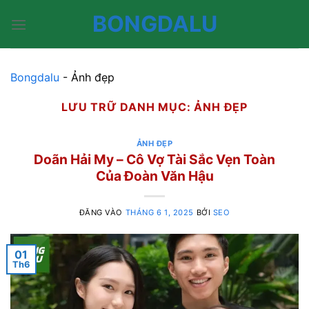
Bỏ
BONGDALU
qua
nội
dung
Bongdalu
-
Ảnh đẹp
LƯU TRỮ DANH MỤC:
ẢNH ĐẸP
ẢNH ĐẸP
Doãn Hải My – Cô Vợ Tài Sắc Vẹn Toàn
Của Đoàn Văn Hậu
ĐĂNG VÀO
THÁNG 6 1, 2025
BỞI
SEO
01
Th6