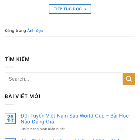
TIẾP TỤC ĐỌC
→
Đăng trong
Ảnh đẹp
TÌM KIẾM
BÀI VIẾT MỚI
Đội Tuyển Việt Nam Sau World Cup – Bài Học
26
Th7
Nào Đáng Giá
ở
Chức năng bình luận bị tắt
Đội
Tuyển