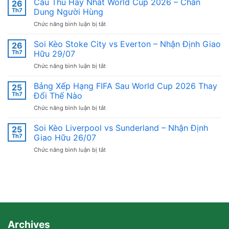
Cầu Thủ Hay Nhất World Cup 2026 – Chân
26
Việt
Th7
Dung Người Hùng
Nam
ở
Chức năng bình luận bị tắt
Sau
Cầu
World
Thủ
Soi Kèo Stoke City vs Everton – Nhận Định Giao
Cup
26
Hay
–
Th7
Hữu 29/07
Nhất
Bài
ở
Chức năng bình luận bị tắt
World
Học
Soi
Cup
Nào
Kèo
Bảng Xếp Hạng FIFA Sau World Cup 2026 Thay
2026
25
Đáng
Stoke
–
Th7
Đổi Thế Nào
Giá
City
Chân
ở
Chức năng bình luận bị tắt
vs
Dung
Bảng
Everton
Người
Xếp
Soi Kèo Liverpool vs Sunderland – Nhận Định
–
25
Hùng
Hạng
Nhận
Th7
Giao Hữu 26/07
FIFA
Định
ở
Chức năng bình luận bị tắt
Sau
Giao
Soi
World
Hữu
Kèo
Cup
29/07
Liverpool
2026
vs
Thay
Sunderland
Đổi
–
Thế
Nhận
Nào
Định
Archives
Giao