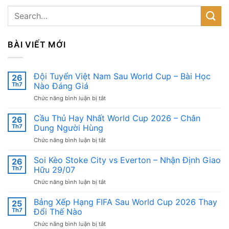
BÀI VIẾT MỚI
Đội Tuyển Việt Nam Sau World Cup – Bài Học
26
Th7
Nào Đáng Giá
ở
Chức năng bình luận bị tắt
Đội
Tuyển
Cầu Thủ Hay Nhất World Cup 2026 – Chân
26
Việt
Th7
Dung Người Hùng
Nam
ở
Chức năng bình luận bị tắt
Sau
Cầu
World
Thủ
Soi Kèo Stoke City vs Everton – Nhận Định Giao
Cup
26
Hay
–
Th7
Hữu 29/07
Nhất
Bài
ở
Chức năng bình luận bị tắt
World
Học
Soi
Cup
Nào
Kèo
Bảng Xếp Hạng FIFA Sau World Cup 2026 Thay
2026
25
Đáng
Stoke
–
Th7
Đổi Thế Nào
Giá
City
Chân
ở
Chức năng bình luận bị tắt
vs
Dung