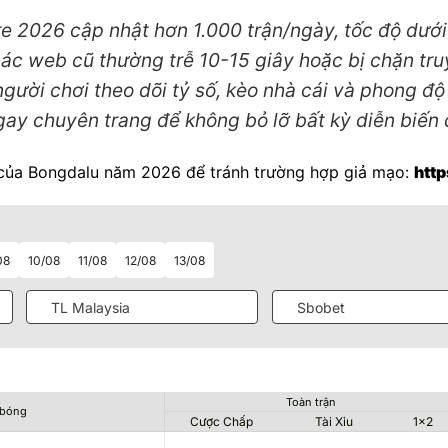
re 2026 cập nhật hơn 1.000 trận/ngày, tốc độ dưới
các web cũ thường trễ 10-15 giây hoặc bị chặn truy
người chơi theo dõi tỷ số, kèo nhà cái và phong độ
gay chuyên trang để không bỏ lỡ bất kỳ diễn biến 
 của Bongdalu năm 2026 để tránh trường hợp giả mạo:
htt
08
10/08
11/08
12/08
13/08
TL Malaysia
Sbobet
Toàn trận
 bóng
Cược Chấp
Tài Xỉu
1x2