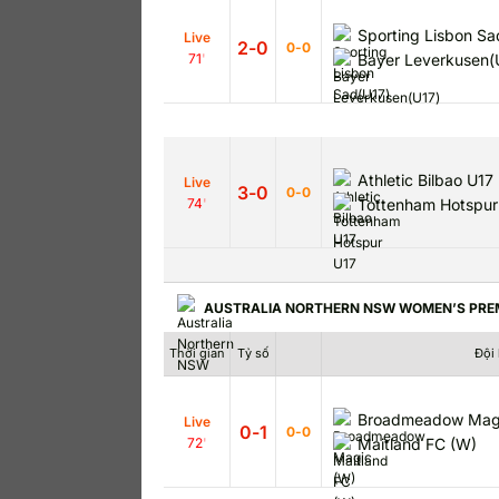
Sporting Lisbon Sa
Live
2
-
0
0
-
0
71
'
Bayer Leverkusen(
Athletic Bilbao U17
Live
3
-
0
0
-
0
74
'
Tottenham Hotspur
AUSTRALIA NORTHERN NSW WOMEN’S PREM
Thời gian
Tỷ số
Đội
Broadmeadow Mag
Live
0
-
1
0
-
0
72
'
Maitland FC (W)
Trong bối cảnh người dùng ngày càng y
mới với khả năng cập nhật theo từng gi