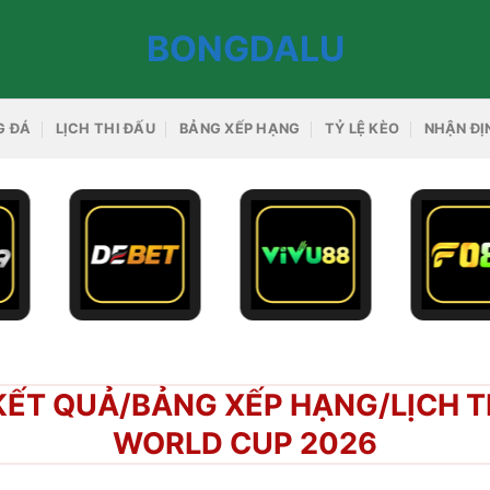
BONGDALU
G ĐÁ
LỊCH THI ĐẤU
BẢNG XẾP HẠNG
TỶ LỆ KÈO
NHẬN ĐỊ
KẾT QUẢ/BẢNG XẾP HẠNG/LỊCH TH
WORLD CUP 2026