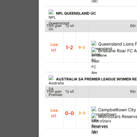
nhỏ, đảm bảo không bỏ sót bất kỳ diễn
NPL QUEENSLAND ÚC
Điểm nổi bật của website nằm ở tốc độ t
Thời gian
Tỷ số
Đội
tế trên sân. So với các trang livescore 
những trận cầu đỉnh cao như: Champi
đưa ra nhận định chính xác hơn.
Queensland Lions 
Live
1
-
2
6
-
2
HT
Brisbane Roar FC 
Không chỉ nhanh,
Bongdalu
còn đảm bảo
sút, kiểm soát bóng, thẻ phạt đều được 
Bảng Tỷ Lệ Kèo & Biến 
AUSTRALIA SA PREMIER LEAGUE WOMEN R
Thời gian
Tỷ số
Đội
Campbelltown Cit
Live
0
-
0
2
-
3
HT
MetroStars Reserv