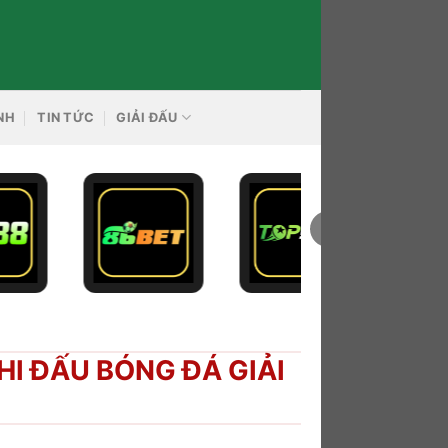
NH
TIN TỨC
GIẢI ĐẤU
I ĐẤU BÓNG ĐÁ GIẢI