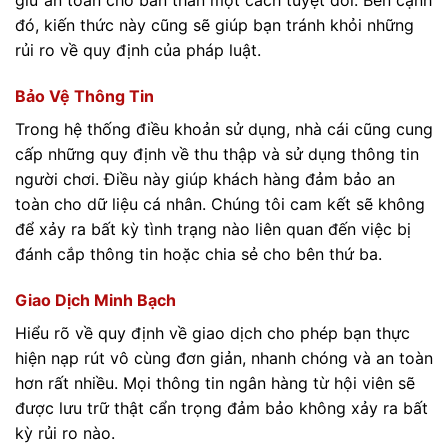
giữ an toàn cho bản thân một cách tuyệt đối. Bên cạnh
đó, kiến thức này cũng sẽ giúp bạn tránh khỏi những
rủi ro về quy định của pháp luật.
Bảo Vệ Thông Tin
Trong hệ thống
điều khoản sử dụng
, nhà cái cũng cung
cấp những quy định về thu thập và sử dụng thông tin
người chơi. Điều này giúp khách hàng đảm bảo an
toàn cho dữ liệu cá nhân. Chúng tôi cam kết sẽ không
để xảy ra bất kỳ tình trạng nào liên quan đến việc bị
đánh cắp thông tin hoặc chia sẻ cho bên thứ ba.
Giao Dịch Minh Bạch
Hiểu rõ về quy định về giao dịch cho phép bạn thực
hiện nạp rút vô cùng đơn giản, nhanh chóng và an toàn
hơn rất nhiều. Mọi thông tin ngân hàng từ hội viên sẽ
được lưu trữ thật cẩn trọng đảm bảo không xảy ra bất
kỳ rủi ro nào.