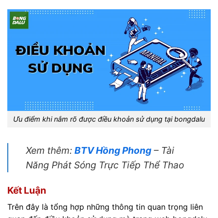
Ưu điểm khi nắm rõ được điều khoản sử dụng tại bongdalu
Xem thêm:
BTV Hồng Phong
– Tài
Năng Phát Sóng Trực Tiếp Thể Thao
Kết Luận
Trên đây là tổng hợp những thông tin quan trọng liên