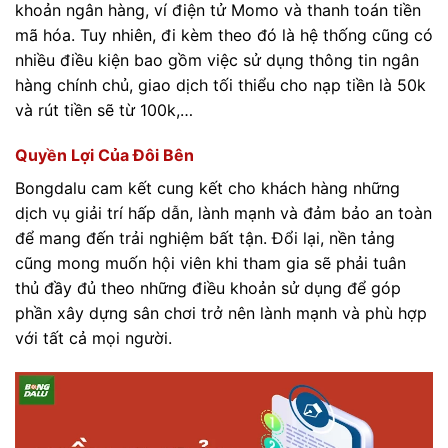
khoản ngân hàng, ví điện tử Momo và thanh toán tiền
mã hóa. Tuy nhiên, đi kèm theo đó là hệ thống cũng có
nhiều điều kiện bao gồm việc sử dụng thông tin ngân
hàng chính chủ, giao dịch tối thiểu cho nạp tiền là 50k
và rút tiền sẽ từ 100k,…
Quyền Lợi Của Đôi Bên
Bongdalu cam kết cung kết cho khách hàng những
dịch vụ giải trí hấp dẫn, lành mạnh và đảm bảo an toàn
để mang đến trải nghiệm bất tận. Đổi lại, nền tảng
cũng mong muốn hội viên khi tham gia sẽ phải tuân
thủ đầy đủ theo những
điều khoản sử dụng
để góp
phần xây dựng sân chơi trở nên lành mạnh và phù hợp
với tất cả mọi người.