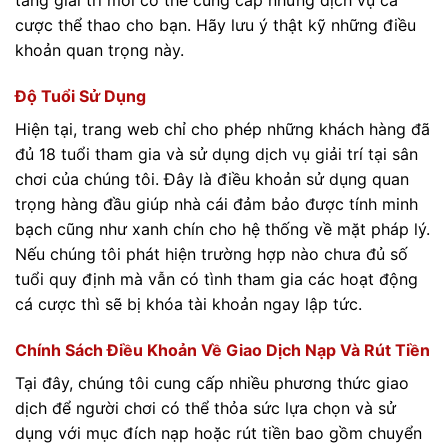
tảng giải trí mới có thể cung cấp những dịch vụ cá
cược thể thao cho bạn. Hãy lưu ý thật kỹ những điều
khoản quan trọng này.
Độ Tuổi Sử Dụng
Hiện tại, trang web chỉ cho phép những khách hàng đã
đủ 18 tuổi tham gia và sử dụng dịch vụ giải trí tại sân
chơi của chúng tôi. Đây là
điều khoản sử dụng
quan
trọng hàng đầu giúp nhà cái đảm bảo được tính minh
bạch cũng như xanh chín cho hệ thống về mặt pháp lý.
Nếu chúng tôi phát hiện trường hợp nào chưa đủ số
tuổi quy định mà vẫn có tình tham gia các hoạt động
cá cược thì sẽ bị khóa tài khoản ngay lập tức.
Chính Sách Điều Khoản Về Giao Dịch Nạp Và Rút Tiền
Tại đây, chúng tôi cung cấp nhiều phương thức giao
dịch để người chơi có thể thỏa sức lựa chọn và sử
dụng với mục đích nạp hoặc rút tiền bao gồm chuyển