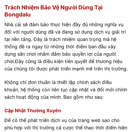
Trách Nhiệm Bảo Vệ Người Dùng Tại
Bongdalu
Nhà cái sẽ đảm bảo thực hiện đầy đủ những nghĩa vụ
đối với người dùng đã và đang sử dụng dịch vụ giải trí
tại nền tảng. Đây là trách nhiệm quan trọng mà hệ
thống đề ra ngay từ những thời điểm ban đầu xây
dựng sân chơi nhằm đảm bảo quyền lợi của người
chơi.Đây cũng là điều kiện tiên quyết để thương hiệu
của chúng tôi được phát triển mạnh mẽ trên thị trường.
Không chỉ đơn thuần là thiết lập chính sách điều
khoản, hệ thống còn liên tục cập nhật và đổi mới chính
sách hoạt động của mình. Bao gồm như sau:
Cập Nhật Thường Xuyên
Để có thể phát triển dịch vụ của trang web sao cho
phù hợp với thị trường cá cược thể thao thời điểm hiện