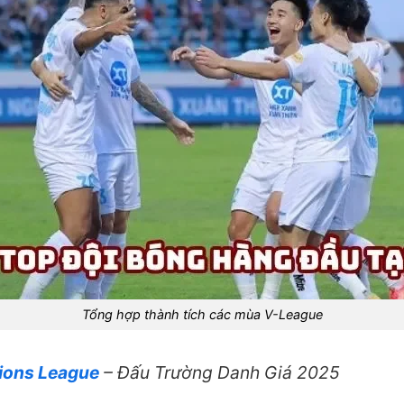
Tổng hợp thành tích các mùa V-League
ions League
– Đấu Trường Danh Giá 2025