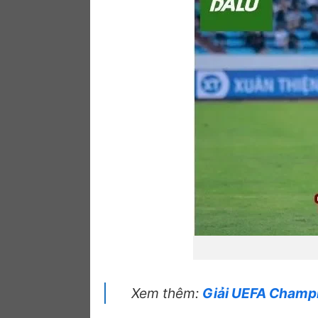
Xem thêm:
Giải UEFA Champ