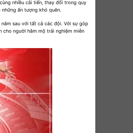
cùng nhiều cải tiến, thay đổi trong quy
mộ những ấn tượng khó quên.
 năm sau với tất cả các đội. Với sự góp
ến cho người hâm mộ trải nghiệm miễn