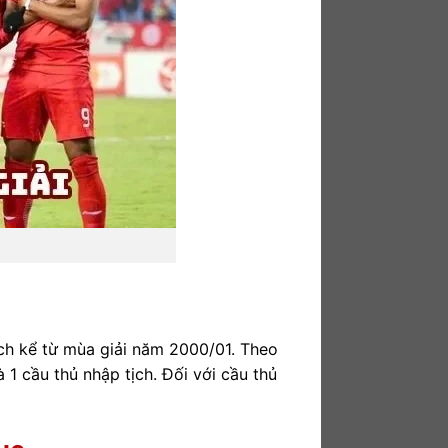
ch kể từ mùa giải năm 2000/01. Theo
1 cầu thủ nhập tịch. Đối với cầu thủ