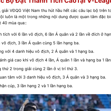
c Bộ Đạt Thành Tích CaoTại V-Leag
,
giải VĐQG Việt Nam
thu hút hầu hết các câu lạc bộ trên 
ội luôn là một trong những nội dung được quan tâm đặc bi
t 40 mùa qua::
tích với 6 lần vô địch, 6 lần Á quân và 2 lần về đích ở hạ
 vô địch, 3 lần Á quân cùng 5 lần hạng ba.
 với 4 danh hiệu vô địch, 2 Á quân và 1 hạng ba.
 giá cao khi vô địch 4 lần, Á quân 1 lần và hạng ba 1 lần
thứ 2 trong giải cùng 2 lần ở vị trí thứ 3.
an tâm với 3 danh hiệu vô địch, 3 Á quân và 3 hạng ba.
ận cúp, 3 lần hạng 2 và 1 lần hạng ba.