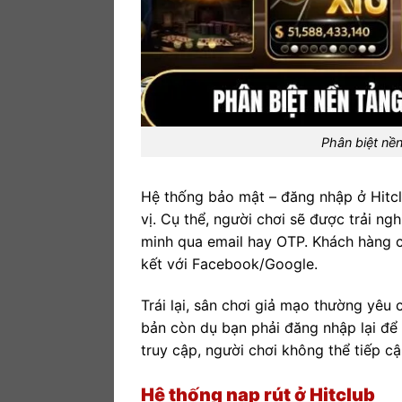
Phân biệt nề
Hệ thống bảo mật – đăng nhập ở Hitcl
vị. Cụ thể, người chơi sẽ được trải 
minh qua email hay OTP. Khách hàng c
kết với Facebook/Google.
Trái lại, sân chơi giả mạo thường yêu
bản còn dụ bạn phải đăng nhập lại để 
truy cập, người chơi không thể tiếp cậ
Hệ thống nạp rút ở Hitclub