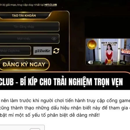
 nên làm trước khi người chơi tiến hành truy cập cổng gam
 cũng thành thạo những dấu hiệu nhận biết này để tham gia
bật mí một số yếu tố phân biệt dễ dàng nhất!