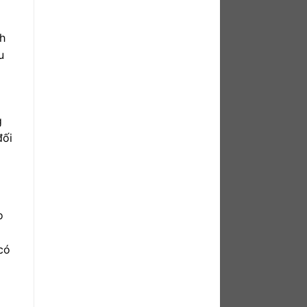
ch
u
g
đối
o
có