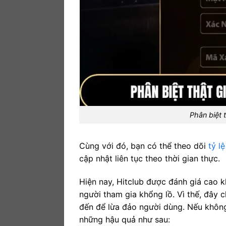
Phân biệt 
Cùng với đó, bạn có thể theo dõi
tỷ l
cập nhật liên tục theo thời gian thực.
Hiện nay, Hitclub được đánh giá cao 
người tham gia khổng lồ. Vì thế, đây
đến để lừa đảo người dùng. Nếu khôn
những hậu quả như sau: