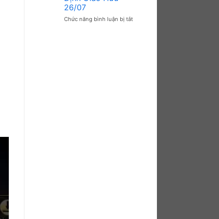
Sau
Hữu
26/07
World
29/07
Cup
ở
Chức năng bình luận bị tắt
2026
Soi
Thay
Kèo
Đổi
Liverpool
Thế
vs
Nào
Sunderland
–
Nhận
Định
Giao
Hữu
26/07