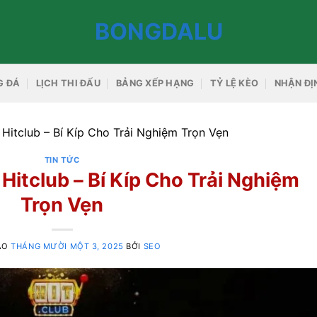
BONGDALU
G ĐÁ
LỊCH THI ĐẤU
BẢNG XẾP HẠNG
TỶ LỆ KÈO
NHẬN ĐỊ
 Hitclub – Bí Kíp Cho Trải Nghiệm Trọn Vẹn
TIN TỨC
 Hitclub – Bí Kíp Cho Trải Nghiệm
Trọn Vẹn
ÀO
THÁNG MƯỜI MỘT 3, 2025
BỞI
SEO