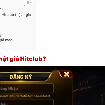
b?
 Hitclub thật – giả
g
 giả mạo
hật giả Hitclub?