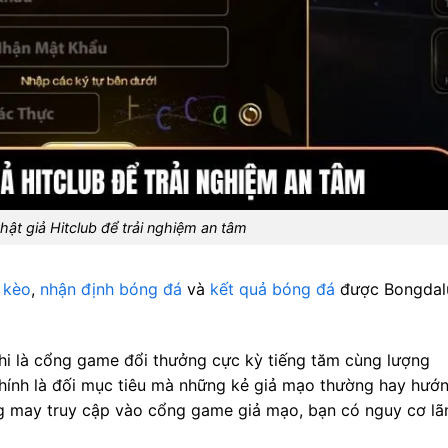
thật giả Hitclub để trải nghiệm an tâm
ệ kèo
,
nhận định bóng đá
và
kết quả bóng đá
được Bongdal
khi là cổng game đổi thưởng cực kỳ tiếng tăm cùng lượng
 chính là đối mục tiêu mà những kẻ giả mạo thường hay hướ
g may truy cập vào cổng game giả mạo, bạn có nguy cơ lã