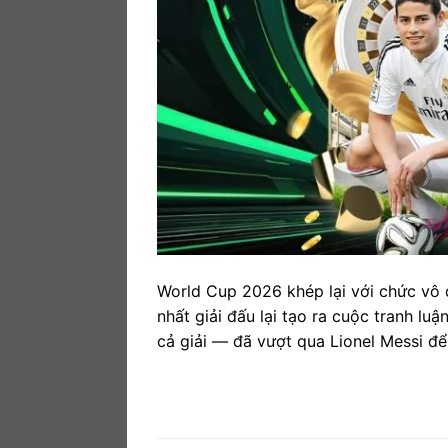
World Cup 2026 khép lại với chức vô 
nhất giải đấu lại tạo ra cuộc tranh lu
cả giải — đã vượt qua Lionel Messi đ