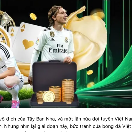
vô địch của Tây Ban Nha, và một lần nữa đội tuyển Việt N
h. Nhưng nhìn lại giai đoạn này, bức tranh của bóng đá Việt