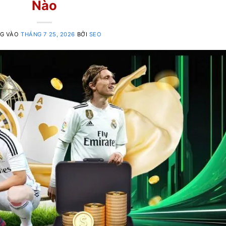
Nào
G VÀO
THÁNG 7 25, 2026
BỞI
SEO