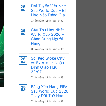
Đội Tuyển Việt Nam
26
Th7
Sau World Cup – Bài
Học Nào Đáng Giá
ở
Chức năng bình luận bị tắt
Đội
Tuyển
Cầu Thủ Hay Nhất
26
Việt
Th7
World Cup 2026 –
Nam
Chân Dung Người
Sau
Hùng
World
Cup
ở
Chức năng bình luận bị tắt
–
Cầu
Bài
Thủ
Soi Kèo Stoke City
26
Học
Hay
Th7
vs Everton – Nhận
Nào
Nhất
Định Giao Hữu
Đáng
World
29/07
Giá
Cup
2026
ở
Chức năng bình luận bị tắt
–
Soi
Chân
Kèo
Bảng Xếp Hạng FIFA
25
Dung
Stoke
Th7
Sau World Cup 2026
Người
City
am
Thay Đổi Thế Nào
Hùng
vs
ở
Chức năng bình luận bị tắt
Everton
Bảng
–