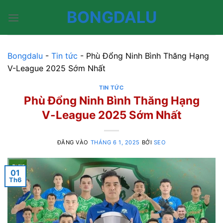
Bỏ
BONGDALU
qua
nội
dung
Bongdalu
-
Tin tức
-
Phù Đổng Ninh Bình Thăng Hạng
V-League 2025 Sớm Nhất
TIN TỨC
Phù Đổng Ninh Bình Thăng Hạng
V-League 2025 Sớm Nhất
ĐĂNG VÀO
THÁNG 6 1, 2025
BỞI
SEO
01
Th6