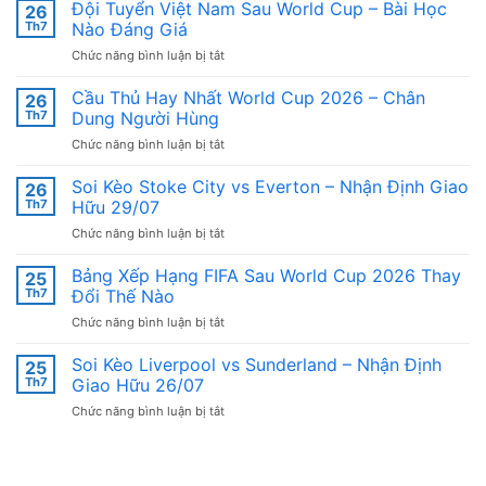
Đội Tuyển Việt Nam Sau World Cup – Bài Học
26
Th7
Nào Đáng Giá
ở
Chức năng bình luận bị tắt
Đội
Tuyển
Cầu Thủ Hay Nhất World Cup 2026 – Chân
26
Việt
Th7
Dung Người Hùng
Nam
ở
Chức năng bình luận bị tắt
Sau
Cầu
World
Thủ
Soi Kèo Stoke City vs Everton – Nhận Định Giao
Cup
26
Hay
–
Th7
Hữu 29/07
Nhất
Bài
ở
Chức năng bình luận bị tắt
World
Học
Soi
Cup
Nào
Kèo
Bảng Xếp Hạng FIFA Sau World Cup 2026 Thay
2026
25
Đáng
Stoke
–
Th7
Đổi Thế Nào
Giá
City
Chân
ở
Chức năng bình luận bị tắt
vs
Dung
Bảng
Everton
Người
Xếp
Soi Kèo Liverpool vs Sunderland – Nhận Định
–
25
Hùng
Hạng
Nhận
Th7
Giao Hữu 26/07
FIFA
Định
ở
Chức năng bình luận bị tắt
Sau
Giao
Soi
World
Hữu
Kèo
Cup
29/07
Liverpool
2026
vs