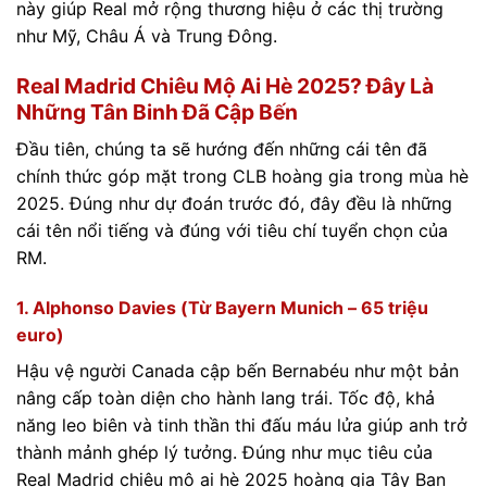
này giúp Real mở rộng thương hiệu ở các thị trường
như Mỹ, Châu Á và Trung Đông.
Real Madrid Chiêu Mộ Ai Hè 2025? Đây Là
Những Tân Binh Đã Cập Bến
Đầu tiên, chúng ta sẽ hướng đến những cái tên đã
chính thức góp mặt trong CLB hoàng gia trong mùa hè
2025. Đúng như dự đoán trước đó, đây đều là những
cái tên nổi tiếng và đúng với tiêu chí tuyển chọn của
RM.
1. Alphonso Davies (Từ Bayern Munich – 65 triệu
euro)
Hậu vệ người Canada cập bến Bernabéu như một bản
nâng cấp toàn diện cho hành lang trái. Tốc độ, khả
năng leo biên và tinh thần thi đấu máu lửa giúp anh trở
thành mảnh ghép lý tưởng. Đúng như mục tiêu của
Real Madrid chiêu mộ ai hè 2025 hoàng gia Tây Ban