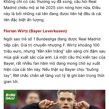
Không chỉ có các thương vụ đã xong, câu hỏi Real
Madrid chiêu mộ ai hè 2025 còn nóng hơn nữa. Điều
này là bởi những cái tên đang được liên hệ đều là cái
tên đặc biệt ấn tượng.
Florian Wirtz (Bayer Leverkusen)
Ngôi sao trẻ số 1 Bundesliga đang được Real Madrid
tiếp cận. Giá trị chuyển nhượng F. Wirtz khoảng 100
triệu euro, nhưng “Kền kền trắng” sẵn sàng chi đậm sau
mùa giải xuất sắc của anh. Là một cầu thủ kiến tạo của
Bayer, rất nhiều fan hâm mộ đang mong chờ sự xuất
hiện của cái tên này. Nếu thật sự Bayer chịu “buông
tay”, RM chắc chắn sẽ tăng vọt tỷ lệ ghi bàn trong thời
gian tới.