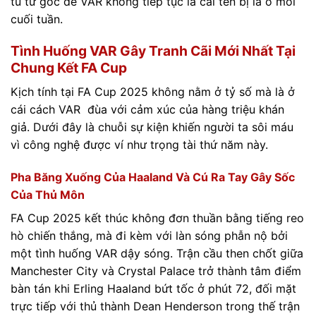
tu từ gốc để VAR không tiếp tục là cái tên bị la ó mỗi
cuối tuần.
Tình Huống VAR Gây Tranh Cãi Mới Nhất Tại
Chung Kết FA Cup
Kịch tính tại FA Cup 2025 không nằm ở tỷ số mà là ở
cái cách VAR đùa với cảm xúc của hàng triệu khán
giả. Dưới đây là chuỗi sự kiện khiến người ta sôi máu
vì công nghệ được ví như trọng tài thứ năm này.
Pha Băng Xuống Của Haaland Và Cú Ra Tay Gây Sốc
Của Thủ Môn
FA Cup 2025 kết thúc không đơn thuần bằng tiếng reo
hò chiến thắng, mà đi kèm với làn sóng phẫn nộ bởi
một tình huống VAR dậy sóng. Trận cầu then chốt giữa
Manchester City và Crystal Palace trở thành tâm điểm
bàn tán khi Erling Haaland bứt tốc ở phút 72, đối mặt
trực tiếp với thủ thành Dean Henderson trong thế trận