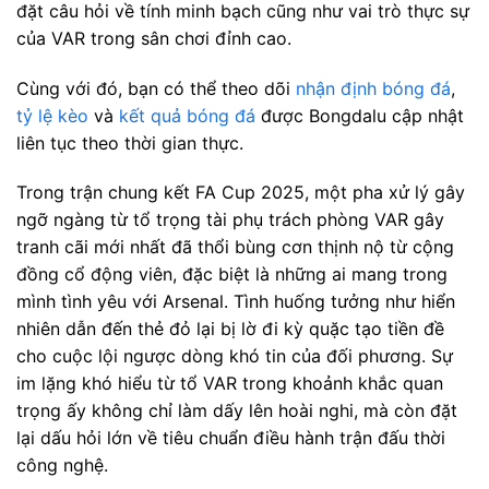
đặt câu hỏi về tính minh bạch cũng như vai trò thực sự
của VAR trong sân chơi đỉnh cao.
Cùng với đó, bạn có thể theo dõi
nhận định bóng đá
,
tỷ lệ kèo
và
kết quả bóng đá
được Bongdalu cập nhật
liên tục theo thời gian thực.
Trong trận chung kết FA Cup 2025, một pha xử lý gây
ngỡ ngàng từ tổ trọng tài phụ trách phòng VAR gây
tranh cãi mới nhất đã thổi bùng cơn thịnh nộ từ cộng
đồng cổ động viên, đặc biệt là những ai mang trong
mình tình yêu với Arsenal. Tình huống tưởng như hiển
nhiên dẫn đến thẻ đỏ lại bị lờ đi kỳ quặc tạo tiền đề
cho cuộc lội ngược dòng khó tin của đối phương. Sự
im lặng khó hiểu từ tổ VAR trong khoảnh khắc quan
trọng ấy không chỉ làm dấy lên hoài nghi, mà còn đặt
lại dấu hỏi lớn về tiêu chuẩn điều hành trận đấu thời
công nghệ.