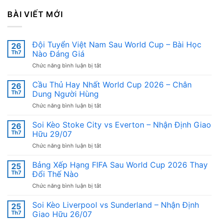
BÀI VIẾT MỚI
Đội Tuyển Việt Nam Sau World Cup – Bài Học
26
Th7
Nào Đáng Giá
ở
Chức năng bình luận bị tắt
Đội
Tuyển
Cầu Thủ Hay Nhất World Cup 2026 – Chân
26
Việt
Th7
Dung Người Hùng
Nam
ở
Chức năng bình luận bị tắt
Sau
Cầu
World
Thủ
Soi Kèo Stoke City vs Everton – Nhận Định Giao
Cup
26
Hay
–
Th7
Hữu 29/07
Nhất
Bài
ở
Chức năng bình luận bị tắt
World
Học
Soi
Cup
Nào
Kèo
Bảng Xếp Hạng FIFA Sau World Cup 2026 Thay
2026
25
Đáng
Stoke
–
Th7
Đổi Thế Nào
Giá
City
Chân
ở
Chức năng bình luận bị tắt
vs
Dung
Bảng
Everton
Người
Xếp
Soi Kèo Liverpool vs Sunderland – Nhận Định
–
25
Hùng
Hạng
Nhận
Th7
Giao Hữu 26/07
FIFA