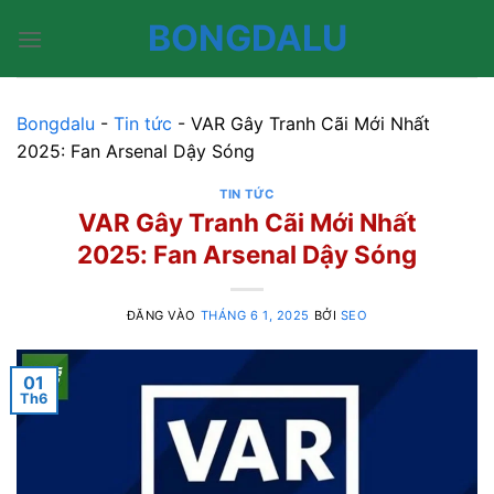
Bỏ
BONGDALU
qua
nội
dung
Bongdalu
-
Tin tức
-
VAR Gây Tranh Cãi Mới Nhất
2025: Fan Arsenal Dậy Sóng
TIN TỨC
VAR Gây Tranh Cãi Mới Nhất
2025: Fan Arsenal Dậy Sóng
ĐĂNG VÀO
THÁNG 6 1, 2025
BỞI
SEO
01
Th6