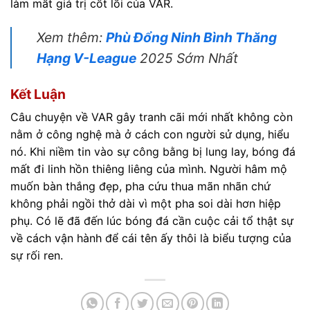
làm mất giá trị cốt lõi của VAR.
Xem thêm:
Phù Đổng Ninh Bình Thăng
Hạng V-League
2025 Sớm Nhất
Kết Luận
Câu chuyện về VAR gây tranh cãi mới nhất không còn
nằm ở công nghệ mà ở cách con người sử dụng, hiểu
nó. Khi niềm tin vào sự công bằng bị lung lay, bóng đá
mất đi linh hồn thiêng liêng của mình. Người hâm mộ
muốn bàn thắng đẹp, pha cứu thua mãn nhãn chứ
không phải ngồi thở dài vì một pha soi dài hơn hiệp
phụ. Có lẽ đã đến lúc bóng đá cần cuộc cải tổ thật sự
về cách vận hành để cái tên ấy thôi là biểu tượng của
sự rối ren.