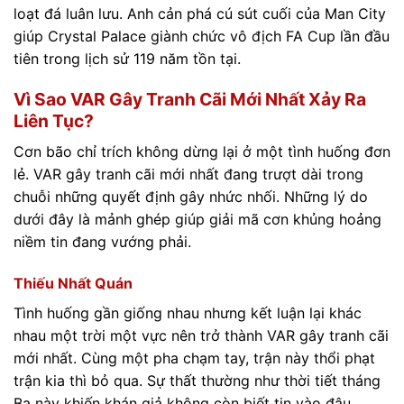
loạt đá luân lưu. Anh cản phá cú sút cuối của Man City
giúp Crystal Palace giành chức vô địch FA Cup lần đầu
tiên trong lịch sử 119 năm tồn tại.
Vì Sao VAR Gây Tranh Cãi Mới Nhất Xảy Ra
Liên Tục?
Cơn bão chỉ trích không dừng lại ở một tình huống đơn
lẻ. VAR gây tranh cãi mới nhất đang trượt dài trong
chuỗi những quyết định gây nhức nhối. Những lý do
dưới đây là mảnh ghép giúp giải mã cơn khủng hoảng
niềm tin đang vướng phải.
Thiếu Nhất Quán
Tình huống gần giống nhau nhưng kết luận lại khác
nhau một trời một vực nên trở thành VAR gây tranh cãi
mới nhất. Cùng một pha chạm tay, trận này thổi phạt
trận kia thì bỏ qua. Sự thất thường như thời tiết tháng
Ba này khiến khán giả không còn biết tin vào đâu.